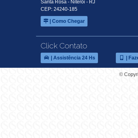
Santa Rosa - Niterói - RJ
CEP: 24240-185
| Como Chegar
Click Contato
| Assistência 24 Hs
| Faz
© Copyri