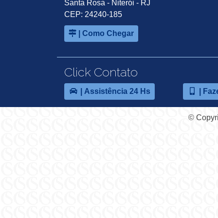
Santa Rosa - Niterói - RJ
CEP: 24240-185
| Como Chegar
Click Contato
| Assistência 24 Hs
| Faz
© Copyri