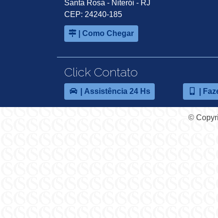
Santa Rosa - Niterói - RJ
CEP: 24240-185
| Como Chegar
Click Contato
| Assistência 24 Hs
| Faz
© Copyri